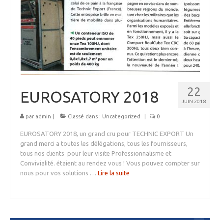
MEDICAL
SECURITE
EVENEMENTS
MEDIAS
CONTACT
22
EUROSATORY 2018
FR/EN
JUIN 2018
par
admin
|
Classé dans :
Uncategorized
|
0
EUROSATORY 2018, un grand cru pour TECHNIC EXPORT Un
grand merci a toutes les délégations, tous les fournisseurs,
tous nos clients pour leur visite Professionnalisme et
Convivialité. étaient au rendez vous ! Vous pouvez compter sur
nous pour vos solutions …
Lire la suite­­