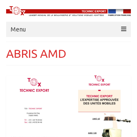
Menu
À PROPOS DE TECHNIC EXPORT
ABRIS AMD
BOULANGERIES
CUISINES
UNITÉS FRIGORIFIQUES
EAU
ABRIS AMD
BASE VIE
FORMATION PROFESSIONNELLE