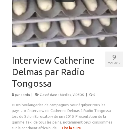
9
Interview Catherine
MAI 2017
Delmas par Radio
Tongossa
par
admin
|
Classé dans :
Médias
,
VIDEOS
|
0
« Des boulangeries de campagnes pour équiper tous les
pays… » L’interview de Catherine Delmas à Radio Tongossa
lors du Salon Eurosatory de juin 2016. Présentation de la
gamme Tex, de tous les pains, notamment ceux consommés
sur le continent africain. de …
Lire la suite­­