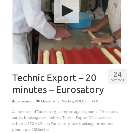
24
Technic Export – 20
OCT 2014
minutes – Eurosatory
par
admin
|
Classé dans :
Médias
,
VIDEOS
|
0
A l’occasion d’Eurosatory, un reportage du journal 20 minutes
sur les boulangeries mobiles Technic Export Découvrez en
action la 250 HJ Salon Eurosatory: Une boulangerie mobile
pour… par 20Minutes