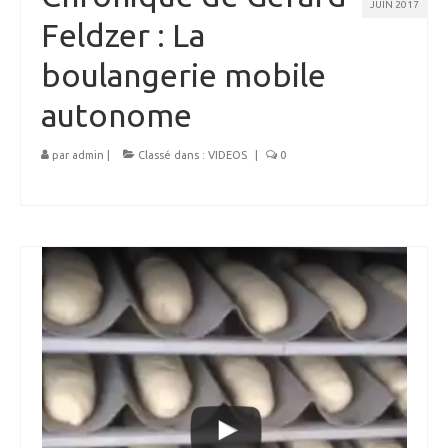
JUIN 2017
Feldzer : La
boulangerie mobile
autonome
par
admin
|
Classé dans :
VIDEOS
|
0