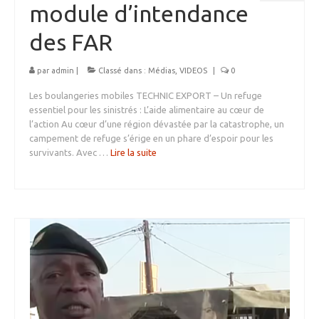
module d’intendance
des FAR
par
admin
|
Classé dans :
Médias
,
VIDEOS
|
0
Les boulangeries mobiles TECHNIC EXPORT – Un refuge
essentiel pour les sinistrés : L’aide alimentaire au cœur de
l’action Au cœur d’une région dévastée par la catastrophe, un
campement de refuge s’érige en un phare d’espoir pour les
survivants. Avec …
Lire la suite­­