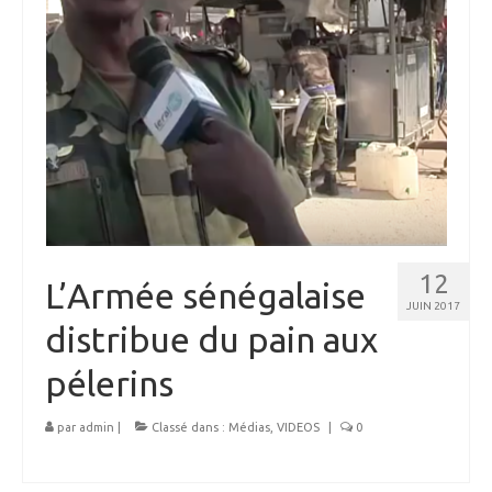
12
L’Armée sénégalaise
JUIN 2017
distribue du pain aux
pélerins
par
admin
|
Classé dans :
Médias
,
VIDEOS
|
0