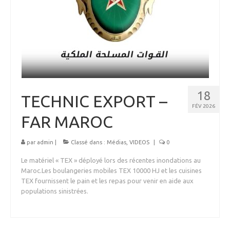
MEDICAL
SECURITE
EVENEMENTS
MEDIAS
CONTACT
18
TECHNIC EXPORT –
FR/EN
FÉV 2026
FAR MAROC
par
admin
|
Classé dans :
Médias
,
VIDEOS
|
0
Le matériel « TEX » déployé lors des récentes inondations au
Maroc.Les boulangeries mobiles TEX 10000 HJ et les cuisines
TEX fournissent le pain et les repas pour venir en aide aux
populations sinistrées.