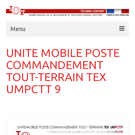
Menu
À PROPOS DE TECHNIC EXPORT
UNITE MOBILE POSTE
BOULANGERIES
COMMANDEMENT
CUISINES
TOUT-TERRAIN TEX
UNITÉS FRIGORIFIQUES
UMPCTT 9
EAU
ABRIS AMD
BASE VIE
FORMATION PROFESSIONNELLE