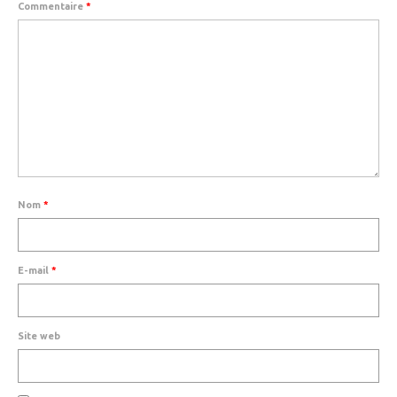
Commentaire
*
MEDICAL
SECURITE
EVENEMENTS
MEDIAS
CONTACT
FR/EN
Nom
*
E-mail
*
Site web