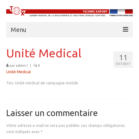
Menu
À PROPOS DE TECHNIC EXPORT
Unité Medical
11
BOULANGERIES
OCT 2017
par
admin
|
|
0
CUISINES
Unité Medical
UNITÉS FRIGORIFIQUES
Tex: Unité médical de campagne mobile
EAU
ABRIS AMD
Laisser un commentaire
BASE VIE
Votre adresse e-mail ne sera pas publiée.
Les champs obligatoires
FORMATION PROFESSIONNELLE
sont indiqués avec
*