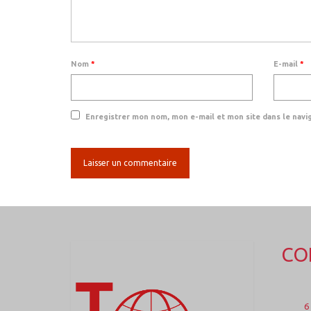
Nom
*
E-mail
*
Enregistrer mon nom, mon e-mail et mon site dans le nav
CO
6