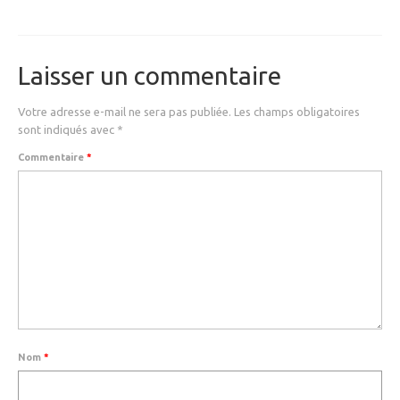
MEDICAL
SECURITE
Laisser un commentaire
EVENEMENTS
Votre adresse e-mail ne sera pas publiée.
Les champs obligatoires
MEDIAS
sont indiqués avec
*
CONTACT
Commentaire
*
FR/EN
Nom
*