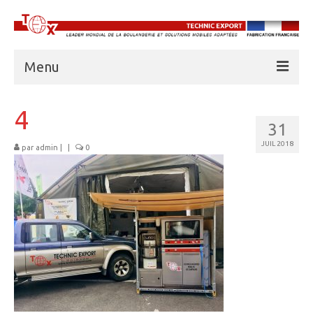
Menu
À PROPOS DE TECHNIC EXPORT
4
31
BOULANGERIES
JUIL 2018
par
admin
|
|
0
CUISINES
UNITÉS FRIGORIFIQUES
EAU
ABRIS AMD
BASE VIE
FORMATION PROFESSIONNELLE