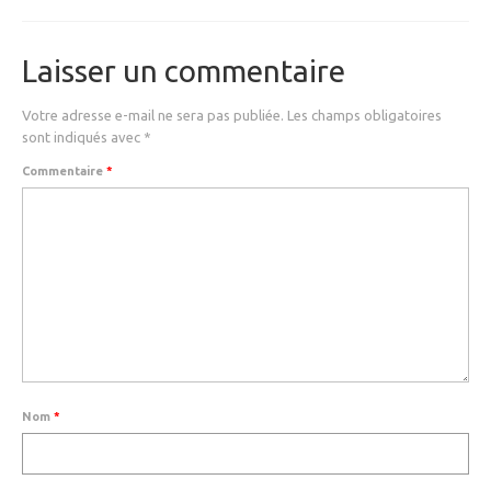
MEDICAL
SECURITE
Laisser un commentaire
EVENEMENTS
Votre adresse e-mail ne sera pas publiée.
Les champs obligatoires
sont indiqués avec
*
MEDIAS
Commentaire
*
CONTACT
FR/EN
Nom
*