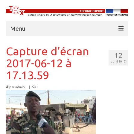
Menu
À PROPOS DE TECHNIC EXPORT
Capture d’écran
12
BOULANGERIES
2017-06-12 à
JUIN 2017
CUISINES
17.13.59
UNITÉS FRIGORIFIQUES
par
admin
|
|
0
EAU
ABRIS AMD
BASE VIE
FORMATION PROFESSIONNELLE