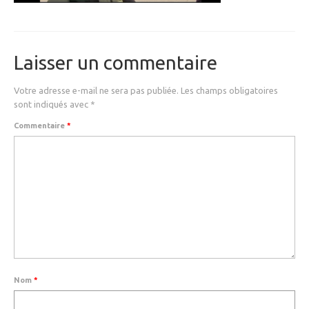
MEDICAL
SECURITE
Laisser un commentaire
EVENEMENTS
MEDIAS
Votre adresse e-mail ne sera pas publiée.
Les champs obligatoires
sont indiqués avec
*
CONTACT
Commentaire
*
FR/EN
Nom
*