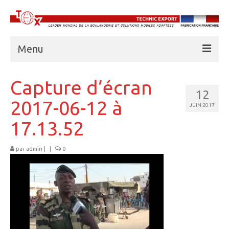
Menu
À PROPOS DE TECHNIC EXPORT
Capture d’écran
12
BOULANGERIES
2017-06-12 à
JUIN 2017
CUISINES
17.13.52
UNITÉS FRIGORIFIQUES
par
admin
|
|
0
EAU
ABRIS AMD
BASE VIE
FORMATION PROFESSIONNELLE