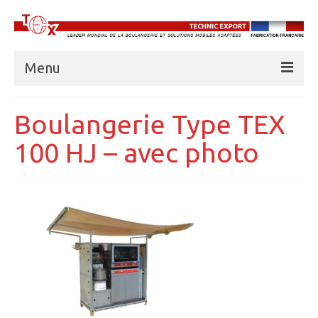
Menu
À PROPOS DE TECHNIC EXPORT
Boulangerie Type TEX
BOULANGERIES
100 HJ – avec photo
CUISINES
UNITÉS FRIGORIFIQUES
EAU
ABRIS AMD
BASE VIE
FORMATION PROFESSIONNELLE